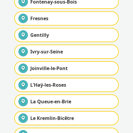
Fontenay-sous-Bois
Fresnes
Gentilly
Ivry-sur-Seine
Joinville-le-Pont
L'Haÿ-les-Roses
La Queue-en-Brie
Le Kremlin-Bicêtre