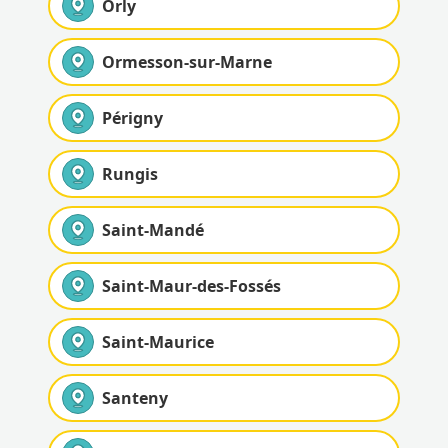
Orly
Ormesson-sur-Marne
Périgny
Rungis
Saint-Mandé
Saint-Maur-des-Fossés
Saint-Maurice
Santeny